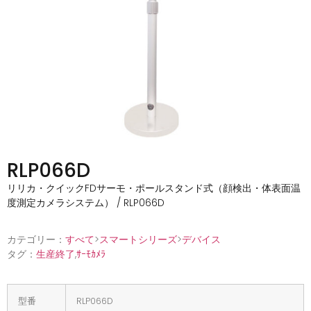
RLP066D
リリカ・クイックFDサーモ・ポールスタンド式（顔検出・体表面温
度測定カメラシステム） / RLP066D
カテゴリー：
すべて
>
スマートシリーズ
>
デバイス
タグ：
生産終了
,
ｻｰﾓｶﾒﾗ
型番
RLP066D