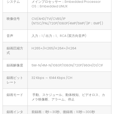
システム
メインプロセッサー：Embedded Processor
OS：Embedded LINUX
映像信号
CVI/AHD/TVI/CVBS/IP
(NTSC/PAL/720P/1080P/4MP/5MP/ [IP：6MP] )
音声
入力：1 / 出力：1、RCA (双方向音声)
録画圧縮方
H.265+/H.265/H.264+/H.264
式
録画解像度
5M-N/4M-N/1080P/1080N/720P/960H/D1/CIF
録画ビット
32 Kbps ～ 6144 Kbps /CH
レート
録画モード
手動、スケジュール、動体検知、ビデオロス、カ
メラ映像断、アラーム、停止
録画インタ
前録画：1秒～30秒、後録画：10秒～300秒