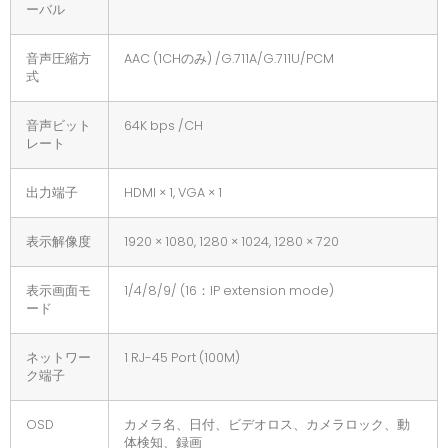
ーバル
音声圧縮方
AAC (1CHのみ) /G.711A/G.711U/PCM
式
音声ビット
64K bps /CH
レート
出力端子
HDMI × 1, VGA × 1
表示解像度
1920 × 1080, 1280 × 1024, 1280 × 720
表示画面モ
1/4/8/9/ (16：IP extension mode)
ード
ネットワー
1 RJ-45 Port (100M)
ク端子
OSD
カメラ名、日付、ビデオロス、カメラロック、動
体検知、録画