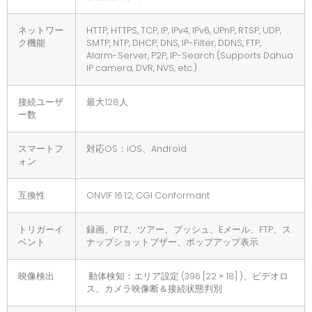
ネットワー
HTTP, HTTPS, TCP, IP, IPv4, IPv6, UPnP, RTSP, UDP,
ク機能
SMTP, NTP, DHCP, DNS, IP-Filter, DDNS, FTP,
Alarm-Server, P2P, IP-Search (Supports Dahua
IP camera, DVR, NVS, etc.)
接続ユーザ
最大128人
ー数
スマートフ
対応OS：iOS、Android
ォン
互換性
ONVIF 16.12, CGI Conformant
トリガーイ
録画、PTZ、ツアー、プッシュ、Eメール、FTP、ス
ベント
ナップショットブザー、ポップアップ表示
映像検出
動体検知：エリア設定 (396 [22 × 18] )、ビデオロ
ス、カメラ映像断＆接続状態判別