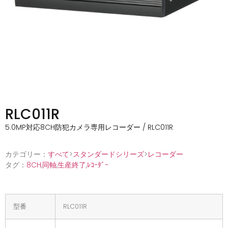
RLC011R
5.0MP対応8CH防犯カメラ専用レコーダー / RLC011R
カテゴリー：
すべて
>
スタンダードシリーズ
>
レコーダー
タグ：
8CH
,
同軸
,
生産終了
,
ﾚｺｰﾀﾞｰ
型番
RLC011R