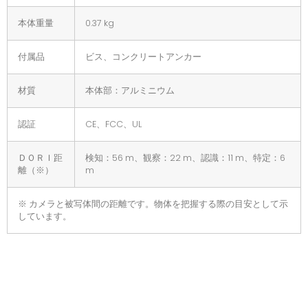
本体重量
0.37 kg
付属品
ビス、コンクリートアンカー
材質
本体部：アルミニウム
認証
CE、FCC、UL
ＤＯＲＩ距
検知：56 m、観察：22 m、認識：11 m、特定：6
離（※）
m
※ カメラと被写体間の距離です。物体を把握する際の目安として示
しています。