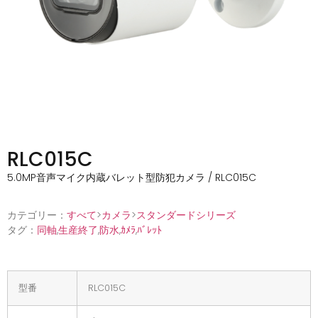
RLC015C
5.0MP音声マイク内蔵バレット型防犯カメラ / RLC015C
カテゴリー：
すべて
>
カメラ
>
スタンダードシリーズ
タグ：
同軸
,
生産終了
,
防水
,
ｶﾒﾗ
,
ﾊﾞﾚｯﾄ
型番
RLC015C