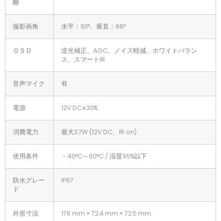
離
撮影画角
水平：93°、垂直：68°
ＯＳＤ
逆光補正、AGC、ノイズ軽減、ホワイトバラン
ス、スマートIR
音声マイク
有
電源
12V DC±30%
消費電力
最大3.7W (12V DC、IR on)
使用条件
－40°C～60°C / 湿度95%以下
防水グレー
IP67
ド
外形寸法
176 mm × 72.4 mm × 72.5 mm