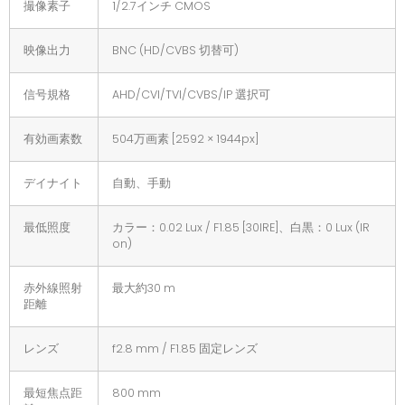
撮像素子
1/2.7インチ CMOS
映像出力
BNC (HD/CVBS 切替可)
信号規格
AHD/CVI/TVI/CVBS/IP 選択可
有効画素数
504万画素 [2592 × 1944px]
デイナイト
自動、手動
最低照度
カラー：0.02 Lux / F1.85 [30IRE]、白黒：0 Lux (IR
on)
赤外線照射
最大約30 m
距離
レンズ
f2.8 mm / F1.85 固定レンズ
最短焦点距
800 mm