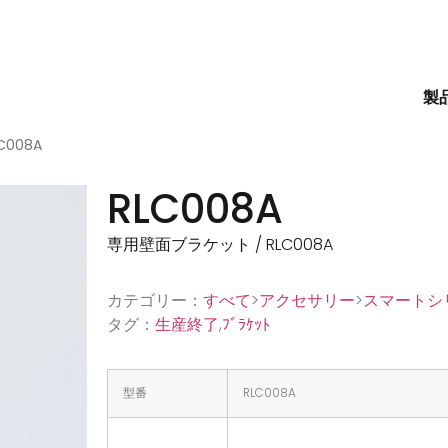
製
C008A
RLC008A
専用壁面ブラケット / RLC008A
カテゴリー：
すべて
>
アクセサリー
>
スマートシ
タグ：
生産終了
,
ﾌﾞﾗｹｯﾄ
型番
RLC008A