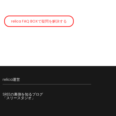
relica FAQ BOXで疑問を解決する
relica運営
SREEの裏側を知るブログ
「スリースタジオ」