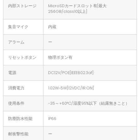
内部ストレージ
MicroSDカードスロット有[最大
256GB/class10以上]
集音マイク
内蔵
アラーム
ー
リセットボタン
物理ボタン有
電源
DC12V/POE[IEEE802.3af]
消費電力
1.02W~5W[12VDC/IR:ON]
使用条件
-35～+60°C/湿度95%以下（結露無きこと）
防塵防水性能
IP66
耐衝撃性能
ー