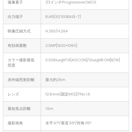
撮像素子
1/3インチProgressiveCMOS
出力端子
RJ45[10/100BASE-T]
映像圧縮方式
H.265/H.264
有効画素数
2.0MP[1920×1080]
カラー撮影最低
0.008lux@F1.6[AGCON]/0lux@IR:ON[B/W]
照度
赤外線照射距離
最大約25m
レンズ
f2.8ｍｍ[固定M12]/FNo.1.6
最短焦点距離
1.5m
撮影画角
水平:97°/垂直:55°/対角:115°