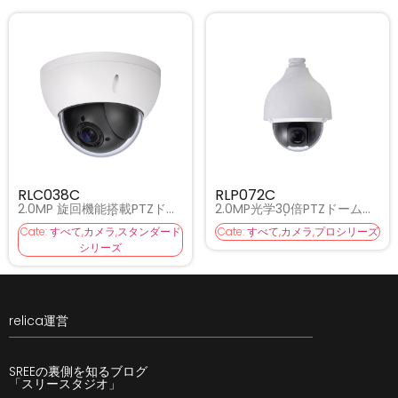
RLC038C
RLP072C
2.0MP 旋回機能搭載PTZドー
2.0MP光学30倍PTZドーム型
ム型防犯カメラ / RLC038C
防犯カメラ / RLP072C
Cate:
すべて
,
カメラ
,
スタンダード
Cate:
すべて
,
カメラ
,
プロシリーズ
シリーズ
relica運営
SREEの裏側を知るブログ
「スリースタジオ」