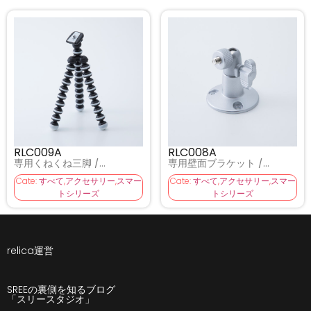
RLC009A
RLC008A
専用くねくね三脚 /
専用壁面ブラケット /
RLC009A
RLC008A
Cate:
すべて
,
アクセサリー
,
スマー
Cate:
すべて
,
アクセサリー
,
スマー
トシリーズ
トシリーズ
relica運営
SREEの裏側を知るブログ
「スリースタジオ」