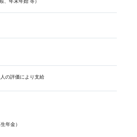
暇、年末年始 等）
や本人の評価により支給
厚生年金）