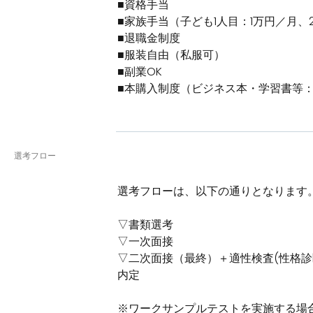
■資格手当
■家族手当（子ども1人目：1万円／月、
■退職金制度
■服装自由（私服可）
■副業OK
■本購入制度（ビジネス本・学習書等：
選考フロー
選考フローは、以下の通りとなります
▽書類選考
▽一次面接
▽二次面接（最終）＋適性検査(性格診
内定
※ワークサンプルテストを実施する場