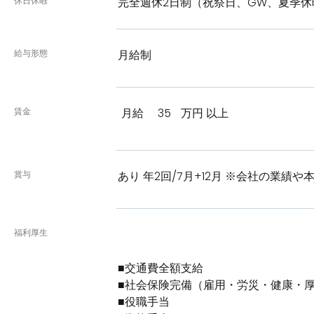
休日休暇
完全週休2日制（祝祭日、GW、夏季休
給与形態
月給制
賃金
月給
35
万円 以上
賞与
あり 年2回/7月+12月 ※会社の業績
福利厚生
■交通費全額支給
■社会保険完備（雇用・労災・健康・
■役職手当